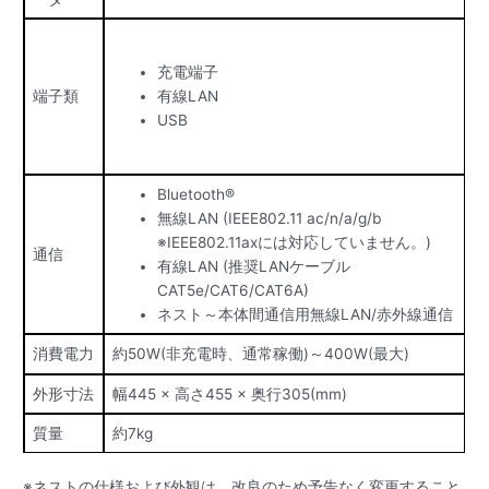
充電端子
端子類
有線LAN
USB
Bluetooth®
無線LAN (IEEE802.11 ac/n/a/g/b
※IEEE802.11axには対応していません。)
通信
有線LAN (推奨LANケーブル
CAT5e/CAT6/CAT6A)
ネスト～本体間通信用無線LAN/赤外線通信
消費電力
約50W(非充電時、通常稼働)～400W(最大)
外形寸法
幅445 × 高さ455 × 奥行305(mm)
質量
約7kg
※ネストの仕様および外観は、改良のため予告なく変更すること