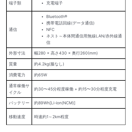
端子類
充電端子
Bluetooth®
携帯電話回線(データ通信)
通信
NFC
ネスト～本体間通信用無線LAN/赤外線通
信
外形寸法
幅280 × 高さ430 × 奥行260(mm)
質量
約4.2kg(服なし)
消費電力
約65W
通常稼働サ
約30〜45分程度稼働 + 約15〜30分程度充電
イクル
バッテリー
約89Wh[Li-ion(NCM)]
移動速度
時速約1～2km程度