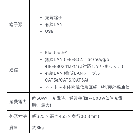
充電端子
端子類
有線LAN
USB
Bluetooth®
無線LAN (IEEE802.11 ac/n/a/g/b
※IEEE802.11axには対応していません。)
通信
有線LAN (推奨LANケーブル
CAT5e/CAT6/CAT6A)
ネスト～本体間通信用無線LAN/赤外線通信
約50W(非充電時、通常稼働)～600W(2体充電
消費電力
時、最大)
外形寸法
幅620 × 高さ455 × 奥行305(mm)
質量
約8kg