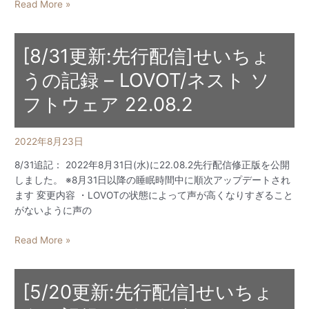
せ
Read More »
い
ち
ょ
[8/31更新:先行配信]せいちょ
う
うの記録 – LOVOT/ネスト ソ
の
記
フトウェア 22.08.2
録
–
LOVOT/
2022年8月23日
ネ
8/31追記： 2022年8月31日(水)に22.08.2先行配信修正版を公開
ス
しました。 ※8月31日以降の睡眠時間中に順次アップデートされ
ト
ます 変更内容 ・LOVOTの状態によって声が高くなりすぎること
ソ
がないように声の
フ
ト
[8/31
Read More »
ウ
更
ェ
新:
ア
先
[5/20更新:先行配信]せいちょ
22.08.2
行