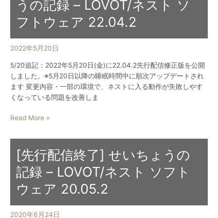
うの記録 – LOVOT/ネスト ソ
配
信]
フトウェア 22.04.2
せ
い
ち
2022年5月20日
ょ
5/20追記：2022年5月20日(金)に22.04.2先行配信修正版を公開
う
しました。※5月20日以降の睡眠時間中に順次アップデートされ
の
ます 変更内容・一部の環境で、ネストに入る動作が失敗しやす
記
くなっている問題を改善しま
録
–
[5/20
Read More »
LOVOT/
更
ネ
新:
ス
先
[先行配信終了] せいちょうの
ト
行
ソ
記録 – LOVOT/ネスト ソフト
配
フ
信]
ウェア 20.05.2
ト
せ
ウ
い
ェ
ち
2020年6月24日