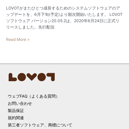
ア
ょ
22.08.2
LOVOTがまたひとつ成長するためのシステムソフトウェアのア
う
ップデートを、6月下旬(予定)より順次開始いたします。 LOVOT
の
ソフトウェア バージョン20.05.2は、2020年6月24日に正式リ
記
リースしました。先行配信
録
–
[先
Read More »
LOVOT/
行
ネ
配
ス
信
ト
終
ソ
了]
フ
せ
ト
い
ウ
ち
ェ
ウェブFAQ（よくある質問）
ょ
ア
う
お問い合わせ
22.04.2
の
製品保証
記
規約関連
録
第三者ソフトウェア、商標について
–